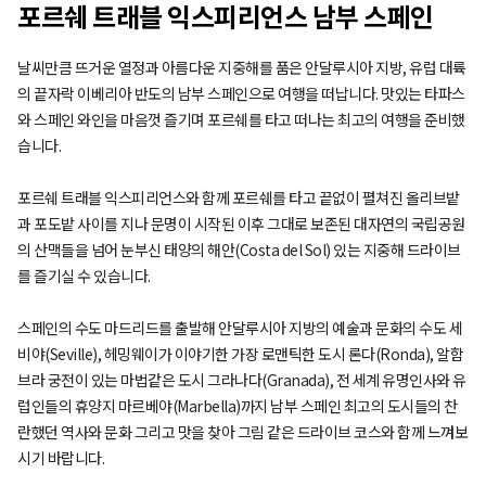
포르쉐 트래블 익스피리언스 남부 스페인
날씨만큼 뜨거운 열정과 아름다운 지중해를 품은 안달루시아 지방, 유럽 대륙
의 끝자락 이베리아 반도의 남부 스페인으로 여행을 떠납니다. 맛있는 타파스
와 스페인 와인을 마음껏 즐기며 포르쉐를 타고 떠나는 최고의 여행을 준비했
습니다.
포르쉐 트래블 익스피리언스와 함께 포르쉐를 타고 끝없이 펼쳐진 올리브밭
과 포도밭 사이를 지나 문명이 시작된 이후 그대로 보존된 대자연의 국립공원
의 산맥들을 넘어 눈부신 태양의 해안(Costa del Sol) 있는 지중해 드라이브
를 즐기실 수 있습니다.
스페인의 수도 마드리드를 출발해 안달루시아 지방의 예술과 문화의 수도 세
비야(Seville), 헤밍웨이가 이야기한 가장 로맨틱한 도시 론다(Ronda), 알함
브라 궁전이 있는 마법같은 도시 그라나다(Granada), 전 세계 유명인사와 유
럽인들의 휴양지 마르베야(Marbella)까지 남부 스페인 최고의 도시들의 찬
란했던 역사와 문화 그리고 맛을 찾아 그림 같은 드라이브 코스와 함께 느껴보
시기 바랍니다.