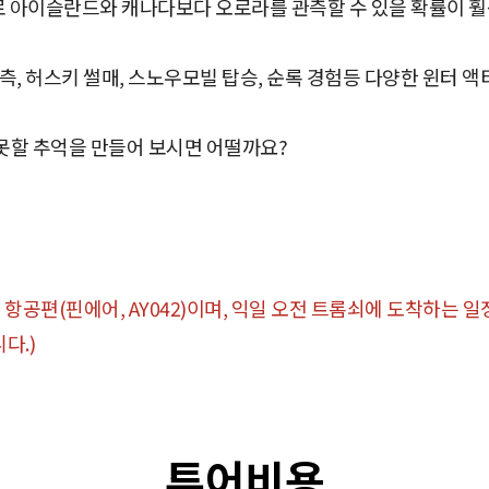
지로 아이슬란드와 캐나다보다 오로라를 관측할 수 있을 확률이 훨
측, 허스키 썰매, 스노우모빌 탑승, 순록 경험등 다양한 윈터 
못할 추억을 만들어 보시면 어떨까요?
는 항공편(핀에어, AY042)이며, 익일 오전 트롬쇠에 도착하는 
다.)
투어비용