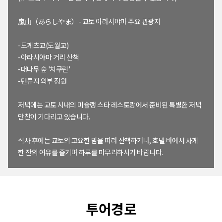
嵐山（あらしやま）- 교토 아라시야마 주요 관광지
-도게츠교(도월교)
-아라시야마 거리 산책
-대나무 숲 '치쿠린'
-텐류지 외부 정원
저녁에는 교토 시내의 미슐랭 스타 레스토랑에서 준비된 특별한 저녁
만찬이 기다리고 있습니다.
식사 후에는 교토의 고요한 밤을 따라 산책하거나, 호텔 바에서 사케
한 잔의 여유를 즐기며 하루를 마무리하시기 바랍니다.
투어경로