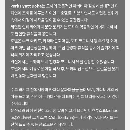
Park Hyatt Doha
는 도하의 전통적인 아라비아 감성과 현대적인 디
자인이 조화를 이루는 하이엔드 호텔로, 차분하면서도 세련된 분위기
속에서 여정의 시작을 맞이할 수 있는 공간입니다.
세련된 인테리어와 차분한 분위기는 도하의 역동적인 에너지 속에서
도 편안한 휴식을 제공합니다.
호텔은 수크 와키프, 카타라 문화마을, 도하 코르니시 등 주요 명소와
의 뛰어난 접근성을 자랑하며, 도심 관광과 휴식을 동시에 즐기기에 최
적의 위치에 자리하고 있습니다.
객실에서는 도하의 도시 전경과 코르니시 뷰를 감상할 수 있습니다.
호텔에서의 여유로운 아침 식사 후, 도하의 신도심으로 발걸음을 옮기
며 전통과 문화를 체험합니다.
수크 와키프 전통시장과 카타라 문화마을을 둘러보며, 아라비아의 정
취를 느끼고, 점심에는 카타르를 대표하는 전통 요리를 맛보는 시간이
주어집니다.
향신료와 함께 천천히 조리한 쌀과 양고기 요리인 마흐부스(Machbo
os)와 따뜻한 고기 스튜 살로나(Salona)는 이 지역의 맛과 온기를 온
전히 느낄 수 있는 풍요로운 식사입니다.